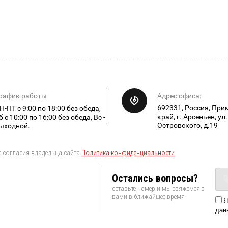
рафик работы
Адрес офиса:
692331, Россия, При
Н-ПТ с 9:00 по 18:00 без обеда,
край, г. Арсеньев, ул.
б с 10:00 по 16:00 без обеда, Вс -
Островского, д.19
ыходной.
 согласия владельца сайта
Политика конфиденциальности
Остались вопросы?
оставьте номер и мы свяжемся с
вами в ближайшее время
Я
дан