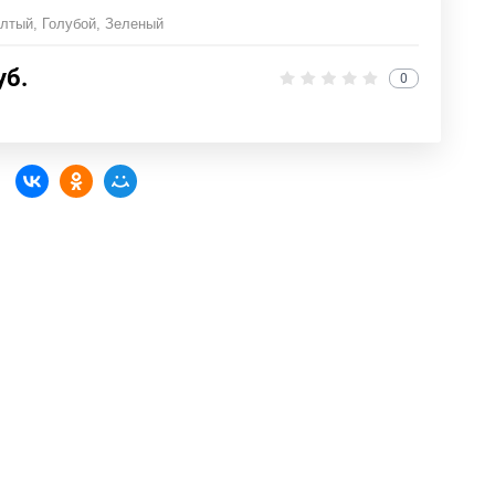
лтый, Голубой, Зеленый
уб.
0
: