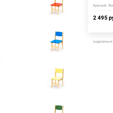
Красный, Же
2 495
р
поделиться